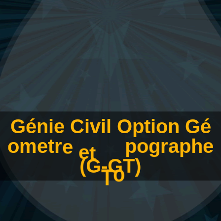
G
é
n
i
e
C
i
v
i
l
O
p
t
i
o
n
G
é
o
m
e
t
r
e
e
g
r
a
p
h
e
t
T
p
o
(
G
-
G
T
)
o